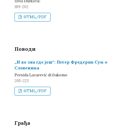
Uroš Đurković
189-202
HTML/PDF
Поводи
„И ко зна где још“: Петер Фредерик Сум о
Словенима
Persida Lazarević di Đakomo
205-223
HTML/PDF
Грађа