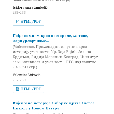
Isidora Ana Stambolić
259-266
HTML/PDF
Пођи са мном кроз пасторале, митове,
ларпурлартизме...
(Vademecum. Променадни сапутник кроз
историју уметности. Ур. Зоја Бојић, Јелена
Ердељан, Лидија Мереник. Београд: Институт
за књижевност и уметност – РТС издаваштво,
2025, 247 стр.)
Valentina Vuković
267-269
HTML/PDF
Вијек и по историје Саборне цркве Светог
Николе у Новом Пазару