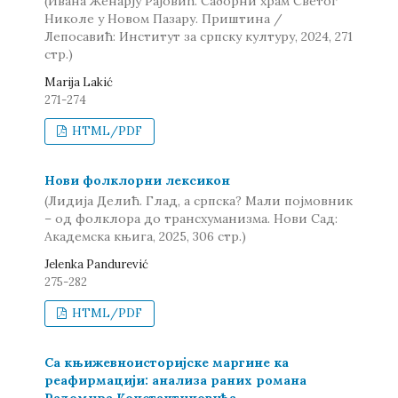
(Ивана Женарју Рајовић. Саборни храм Светог
Николе у Новом Пазару. Приштина /
Лепосавић: Институт за српску културу, 2024, 271
стр.)
Marija Lakić
271-274
HTML/PDF
Нови фолклорни лексикон
(Лидија Делић. Глад, а српска? Мали појмовник
– од фолклора до трансхуманизма. Нови Сад:
Академска књига, 2025, 306 стр.)
Jelenka Pandurević
275-282
HTML/PDF
Са књижевноисторијске маргине ка
реафирмацији: анализа раних романа