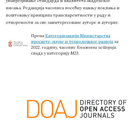
унапређивање стандарда и квалитета академског
писања. Редакција часописа посебну пажњу поклања и
поштовању принципа транспарентности у раду и
отворености за све заинтересоване ауторе и ауторке.
Према
Категоризацији Министарства
просвете, науке и технолошког развоја
за
2022. годину, часопис
Књижевна историја
спада у категорију М23.