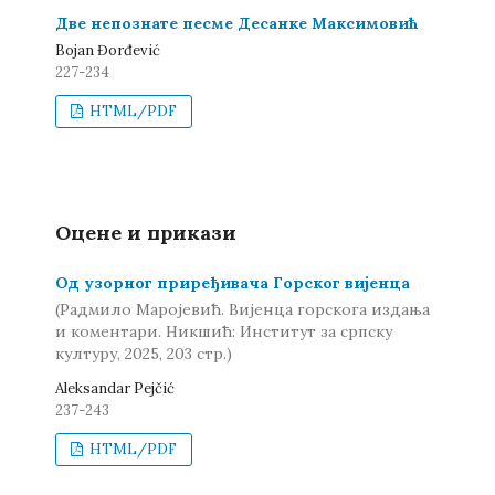
Две непознате песме Десанке Максимовић
Bojan Đorđević
227-234
HTML/PDF
Оцене и прикази
Од узорног приређивача Горског вијенца
(Радмило Маројевић. Вијенца горскога издања
и коментари. Никшић: Институт за српску
културу, 2025, 203 стр.)
Aleksandar Pejčić
237-243
HTML/PDF