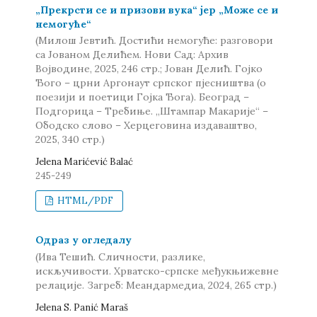
„Прекрсти се и призови вука“ јер „Може се и
немогуће“
(Милош Јевтић. Достићи немогуће: разговори
са Јованом Делићем. Нови Сад: Архив
Војводине, 2025, 246 стр.; Јован Делић. Гојко
Ђого – црни Аргонаут српског пјесништва (о
поезији и поетици Гојка Ђога). Београд –
Подгорица – Требиње. „Штампар Макарије“ –
Ободско слово – Херцеговина издаваштво,
2025, 340 стр.)
Jelena Marićević Balać
245-249
HTML/PDF
Одраз у огледалу
(Ива Тешић. Сличности, разлике,
искључивости. Хрватско-српске међукњижевне
релације. Загреб: Меандармедиа, 2024, 265 стр.)
Jelena S. Panić Maraš