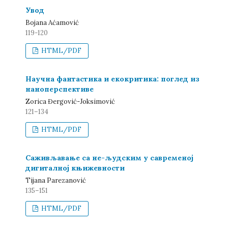
Увод
Bojana Aćamović
119-120
HTML/PDF
Научна фантастика и екокритика: поглед из
наноперспективе
Zorica Đergović-Joksimović
121–134
HTML/PDF
Саживљавање са не-људским у савременој
дигиталној књижевности
Tijana Parezanović
135–151
HTML/PDF