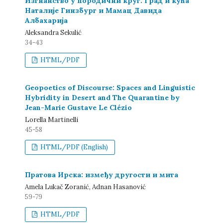
Изгнанство у породични круг: Град и кућа
Наталије Гинзбург и Мамац Давида
Албахарија
Aleksandra Sekulić
34-43
HTML/PDF
Geopoetics of Discourse: Spaces and Linguistic
Hybridity in Desert and The Quarantine by
Jean-Marie Gustave Le Clézio
Lorella Martinelli
45-58
HTML/PDF (English)
Пратова Ирска: између другости и мита
Amela Lukač Zoranić, Adnan Hasanović
59-79
HTML/PDF