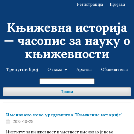
Регистрација
Пријава
Књижевна историја
— часопис за науку о
књижевности
Тренутни број
О нама
Архива
Обавештења
Тражи
Именовано ново уредништво "Књижевне историје"
2025-10-29
Институт за књижевност и уметност именовао је ново