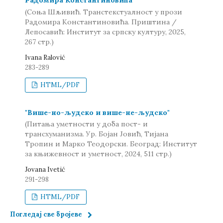
Радомира Константиновића
(Соња Шљивић. Транстекстуалност у прози
Радомира Константиновића. Приштина /
Лепосавић: Институт за српску културу, 2025,
267 стр.)
Ivana Ralović
283-289
HTML/PDF
"Више-но-људско и више-не-људско"
(Питања уметности у доба пост- и
трансхуманизма. Ур. Бојан Јовић, Тијана
Тропин и Марко Теодорски. Београд: Институт
за књижевност и уметност, 2024, 511 стр.)
Jovana Ivetić
291-298
HTML/PDF
Погледај све бројеве