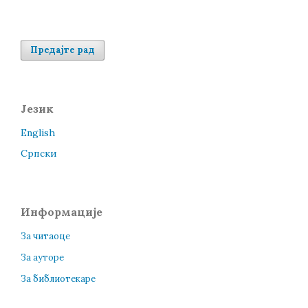
Предајте рад
Језик
English
Cрпски
Информације
За читаоце
За ауторе
За библиотекаре