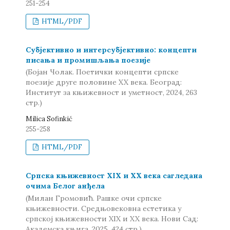
251-254
HTML/PDF
Субјективно и интерсубјективно: концепти
писања и промишљања поезије
(Бојан Чолак. Поетички концепти српске
поезије друге половине XX века. Београд:
Институт за књижевност и уметност, 2024, 263
стр.)
Milica Sofinkić
255-258
HTML/PDF
Српска књижевност XIX и XX века сагледана
очима Белог анђела
(Милан Громовић. Рашке очи српске
књижевности. Средњовековна естетика у
српској књижевности XIX и XX века. Нови Сад:
Академска књига, 2025, 424 стр.)