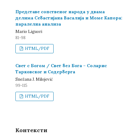
Представе сопственог народа у двама
делима Себастијана Васалија и Моме Капора:
паралелна анализа
Mario Liguori
81-98
HTML/PDF
Свет с Богом / Свет без Бога – Соларис
Тарковског и Содерберга
Snežana Ј. Milojević
99-115
HTML/PDF
Контексти