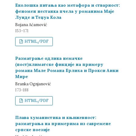
Еколошка питања као метафора и стварност:
феномен нестанка пчела у романима Маје
Лунде и Теџуа Кола
Bojana Aćamović
153–171
HTML/PDF
Разматрање одлика немачке
(пост)климатске фикције на примеру
романа Мале Романа Ерлиха и Прокси Аики
Мире
Branka Ognjanović
173-188
HTML/PDF
Плава хуманистика и књижевност:
разматрања на примерима из савремене
српске поезије