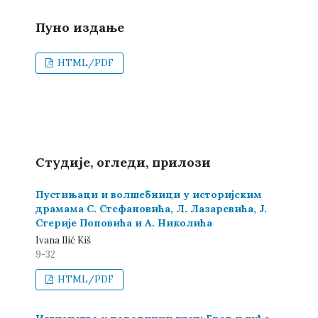
Пуно издање
HTML/PDF
Студије, огледи, прилози
Пустињаци и волшебници у историјским
драмама С. Стефановића, Л. Лазаревића, Ј.
Стерије Поповића и А. Николића
Ivana Ilić Kiš
9-32
HTML/PDF