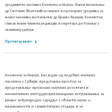
уредништво часописа
Књижевна историја
. Након именовања
др Светлане Шеатовић за главног и одговорног уредника, за
њеног заменика постављен је др Бранко Вранеш. Комплетан
списак нових чланова редакције и секретара доступан је у
званичној одлуци.
Прочитај више
Књижевна историја
, као један од водећих научних
часописа у Србији, представља простор за
представљање врхунских научних резултата и
иновативних интердисциплинарних истраживања, за
јачање међународне сарадње у области науке о
књижевности и славистичких студија, и за