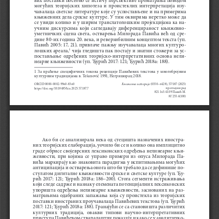
могућих  теоријских  хипотеза  и  проистеклих  интерпретација  изу
-
чавалаца светске литературе које су успостављене и на примерима 
књижевних дела српске културе. У тим оквирима неретко може да 
се  увиди  колико  и  у  ширим  транслатолошким  пројекцијама  ка  на
-
учним  дискурсима  који  сагледавају  диференцираност  књижевно
-
уметничких  сцена  света,  остварења  Милорада  Павића  већ  од  сре
-
дине 80-их година 20. века, и реверзибилним концептом текста (уп. 
Павић  2005:  17,  21),  привлаче  пажњу  изучавалаца  многих  културо
-
 чија гледишта пак постају и знатни стожери за ус
-
лошких ареала,
1
постављање  одређених  теоријско-интерпретативних  основа  нели
-
неарне књижевности (уп. Ђурић 2017: 121; Ђурић 2018а: 188). 
1  За  праћење  специфичних  токова  рецепције  Павићевих  текстова  у  многобројним  
културним традицијама в. Tešanović 1991; Негришорац 2018. 
Књижевна историја
OrCID 0000-0002-9960-8360  
 (0350–6428), 57/187 (2025) 
прегледни рад 
https://doi.org/10.18485/kis.2025.57.187.7
821.163.41.09 Павић М.
81’ 255.4(10 0)
Ако  би  се  анализирала  нека  од  стецишта  назначених  иностра
-
них теоријских елаборација, уочило би се и колико она имплицитно 
граде обрисе својеврсних лексиконских одређења нелинеарне књи
-
жевности,  при  којима  се  управо  примери  из  опуса  Милорада  Па
-
вића маркирају као знаковита парадигма у испитивањима могућих 
антиципација и остварења онога што би требало да се дефинише по
-
стулатом дигиталне књижевности српске и светске културе (уп. Ђу
-
рић  2017:  121;  Ђурић  2018а:  186–200).  Стога  сегменти  истраживања  
који следе садрже и назнаку елемената потенцијалних лексиконских 
упоришта  одређења  нелинеарне  књижевности,  заснованих  на  раз
-
матрањима  одабраних  запажања  која  су  проистекла  из  теоријских  
поставки иностраних проучавалаца Павићевих текстова (уп. Ђурић 
2017: 121; Ђурић 2018а: 188). Гранајући се са становишта различитих 
културних   традиција,   овакви   типови   научно-интерпретативних   
приступа Павићевом стваралаштву показују и како се у аналитичко-